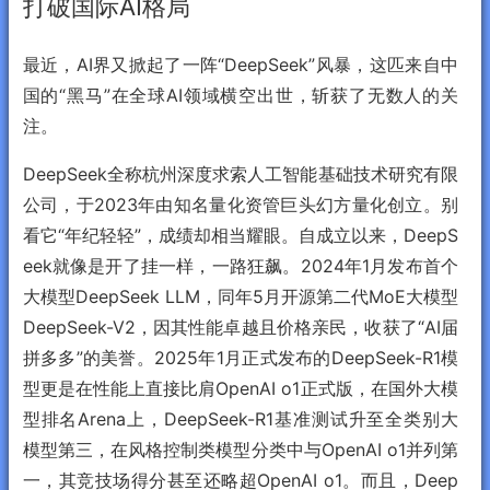
打破国际AI格局
最近，AI界又掀起了一阵“DeepSeek”风暴，这匹来自中
国的“黑马”在全球AI领域横空出世，斩获了无数人的关
注。
DeepSeek全称杭州深度求索人工智能基础技术研究有限
公司，于2023年由知名量化资管巨头幻方量化创立。别
看它“年纪轻轻”，成绩却相当耀眼。自成立以来，DeepS
eek就像是开了挂一样，一路狂飙。2024年1月发布首个
大模型DeepSeek LLM，同年5月开源第二代MoE大模型
DeepSeek-V2，因其性能卓越且价格亲民，收获了“AI届
拼多多”的美誉。2025年1月正式发布的DeepSeek-R1模
型更是在性能上直接比肩OpenAI o1正式版，在国外大模
型排名Arena上，DeepSeek-R1基准测试升至全类别大
模型第三，在风格控制类模型分类中与OpenAI o1并列第
一，其竞技场得分甚至还略超OpenAI o1。而且，Deep